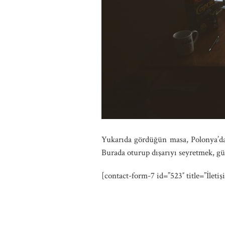
Yukarıda gördüğün masa, Polonya’da
Burada oturup dışarıyı seyretmek, gü
[contact-form-7 id=”523″ title=”İleti