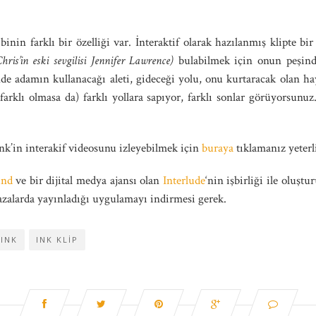
binin farklı bir özelliği var. İnteraktif olarak hazılanmış klipte b
hris’in eski sevgilisi Jennifer Lawrence)
bulabilmek için onun peşind
nde adamın kullanacağı aleti, gideceği yolu, onu kurtaracak olan ha
farklı olmasa da) farklı yollara sapıyor, farklı sonlar görüyorsunu
nk’in interakif videosunu izleyebilmek için
buraya
tıklamanız yeterl
ind
ve bir dijital medya ajansı olan
Interlude
‘nin işbirliği ile oluş
azalarda yayınladığı uygulamayı indirmesi gerek.
INK
INK KLIP