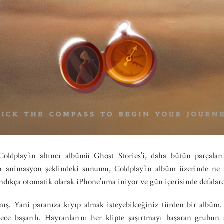
 Coldplay’in altıncı albümü Ghost Stories’i, daha bütün parçalar
ın animasyon şeklindeki sunumu, Coldplay’in albüm üzerinde ne k
landıkça otomatik olarak iPhone’uma iniyor ve gün içerisinde defalar
nmış. Yani paranıza kıyıp almak isteyebilceğiniz türden bir albü
rece başarılı. Hayranlarını her klipte şaşırtmayı başaran grubun