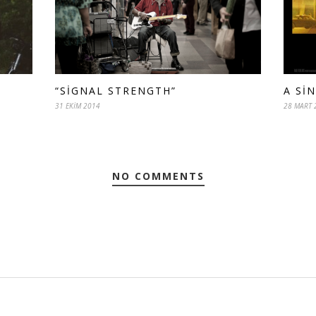
“SIGNAL STRENGTH”
A SI
31 EKIM 2014
28 MART 
NO COMMENTS